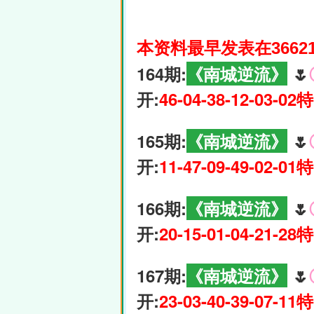
本资料最早发表在36621
164期:
《南城逆流》
🌷
开:
46-04-38-12-03-02
165期:
《南城逆流》
🌷
开:
11-47-09-49-02-01
166期:
《南城逆流》
🌷
开:
20-15-01-04-21-28
167期:
《南城逆流》
🌷
开:
23-03-40-39-07-11