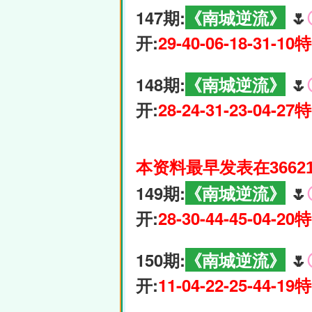
147期:
《南城逆流》
🌷
开:
29-40-06-18-31-10
148期:
《南城逆流》
🌷
开:
28-24-31-23-04-27
本资料最早发表在36621
149期:
《南城逆流》
🌷
开:
28-30-44-45-04-20
150期:
《南城逆流》
🌷
开:
11-04-22-25-44-19