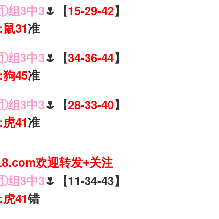
①组3中3
🌷【
15-29-42
】
特:鼠31
准
①组3中3
🌷【
34-36-44
】
特:狗45
准
①组3中3
🌷【
28-33-40
】
特:虎41
准
8.com欢迎转发+关注
①组3中3
🌷【11-34-43】
特:虎41
错