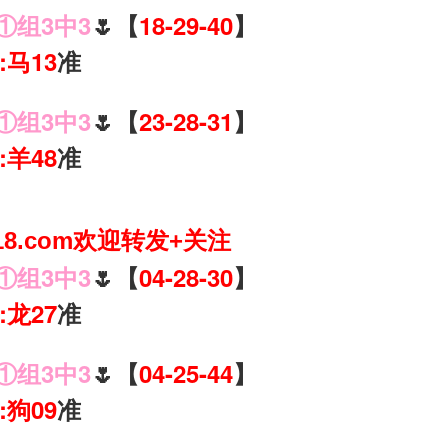
①组3中3
🌷【
18-29-40
】
特:马13
准
①组3中3
🌷【
23-28-31
】
特:羊48
准
8.com欢迎转发+关注
①组3中3
🌷【
04-28-30
】
特:龙27
准
①组3中3
🌷【
04-25-44
】
特:狗09
准