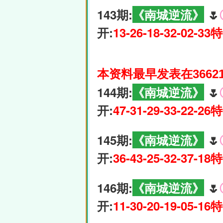
143期:
《南城逆流》
🌷
开:
13-26-18-32-02-33
本资料最早发表在36621
144期:
《南城逆流》
🌷
开:
47-31-29-33-22-26
145期:
《南城逆流》
🌷
开:
36-43-25-32-37-18
146期:
《南城逆流》
🌷
开:
11-30-20-19-05-16