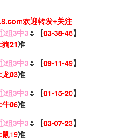
8.com欢迎转发+关注
①组3中3
🌷【
03-38-46
】
特:狗21
准
①组3中3
🌷【
09-11-49
】
特:龙03
准
①组3中3
🌷【
01-15-20
】
特:牛06
准
①组3中3
🌷【
03-07-23
】
特:鼠19
准