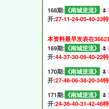
168期:
《南城逆流》
🌷
开:
27-11-24-05-40-33
本资料最早发表在36621
169期:
《南城逆流》
🌷
开:
44-37-30-08-40-22
170期:
《南城逆流》
🌷
开:
27-46-06-38-20-34
171期:
《南城逆流》
🌷
开:
24-38-40-31-42-46