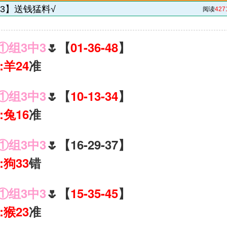
3】送钱猛料√
阅读
427
①组3中3
🌷【
01-36-48
】
特:羊24
准
①组3中3
🌷【
10-13-34
】
特:兔16
准
①组3中3
🌷【16-29-37】
特:狗33
错
①组3中3
🌷【
15-35-45
】
特:猴23
准