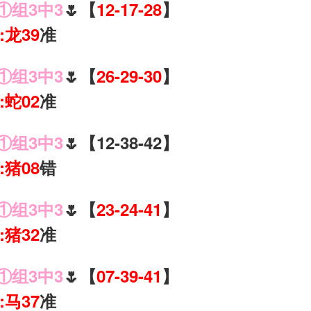
①组3中3
🌷【
12-17-28
】
特:龙39
准
①组3中3
🌷【
26-29-30
】
特:蛇02
准
①组3中3
🌷【12-38-42】
特:猪08
错
①组3中3
🌷【
23-24-41
】
特:猪32
准
①组3中3
🌷【
07-39-41
】
特:马37
准